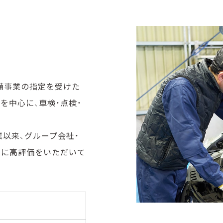
消防設備点検・工事
物品販売・リース
自動車整備・販売
施設管理
整備事業の指定を受けた
を中⼼に、⾞検・点検・
クリーンサービス
人材派遣
業以来、グループ会社・
もに⾼評価をいただいて