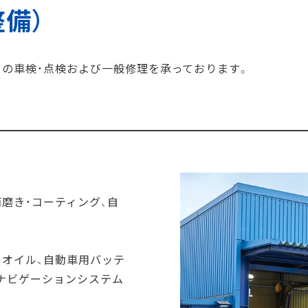
備）
）の⾞検・点検および⼀般修理を承っております。
両磨き・コーティング、⾃
ルオイル、⾃動⾞⽤バッテ
・ナビゲーションシステム