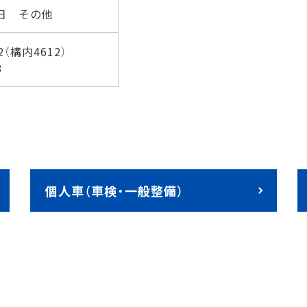
祝日
その他
2
（構内4612）
8
個⼈⾞（⾞検・⼀般整備）