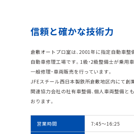
信頼と確かな技術⼒
倉敷オートプロ室は、2001年に指定⾃動⾞
⾃動⾞修理⼯場です。1級・2級整備⼠が乗⽤⾞
⼀般修理・⾞両販売を⾏っています。
JFEスチール西日本製鉄所倉敷地区内にて創
関連協⼒会社の社有⾞整備、個⼈⾞両整備と
おります。
営業時間
7:45〜16:25