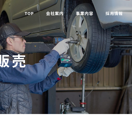
TOP
会社案内
事業内容
採用情報
ご挨拶
照明柱
採用メッセージ
会社概要
製缶加工
多種多彩な仕事
販売
事業所一覧
環境測定・分析
成長できる制度
沿革
省エネ診断
働く環境
許認可等
安全・労務教育・工場安全診断
先輩インタビュ
購買基本方針
緑地管理
募集要項
保安・警備