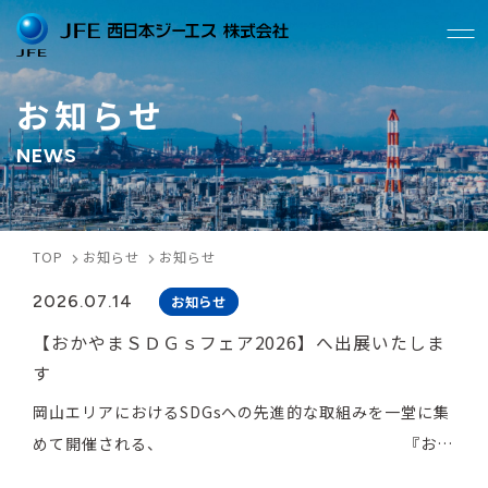
TOP
お知らせ
会社案内
NEWS
ご挨拶
会社概要
事業所一覧
沿革
許認可等
購買基本方針
TOP
お知らせ
お知らせ
2026.07.14
お知らせ
事業内容
【おかやまＳＤＧｓフェア2026】へ出展いたしま
照明柱
製缶加工
す
環境測定・分析
省エネ診断
岡山エリアにおけるSDGsへの先進的な取組みを一堂に集
めて開催される、 『おか
安全・労務教育・工場安全診
緑地管理
断
やまSDGsフェア2026』が8/5(水)・8/6（木）の２日間