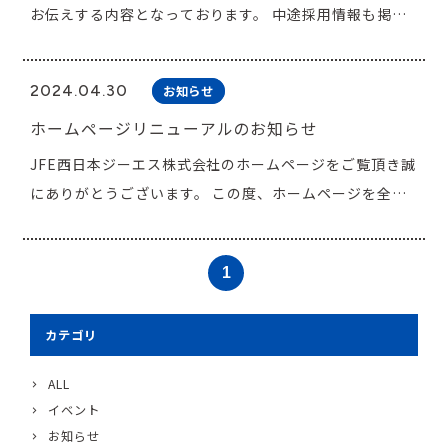
お伝えする内容となっております。 中途採用情報も掲載
しておりますので、ご興味のある方は是非ご覧下さい。
採用情報ページはこちら
2024.04.30
お知らせ
ホームページリニューアルのお知らせ
JFE西日本ジーエス株式会社のホームページをご覧頂き誠
にありがとうございます。 この度、ホームページを全面
的にリニューアルいたしました。 皆様により使いやすく
快適にご利用いただけるよう デザインの見直しを図り、
1
スマートフォンやタブレットにも対応いたしました。 こ
れからもホームページの更なる充実と お客様に有益な情
カテゴリ
報をお伝えできるよう努めてまいります。 今後ともどう
ぞよろしくお願い致します。
ALL
イベント
お知らせ