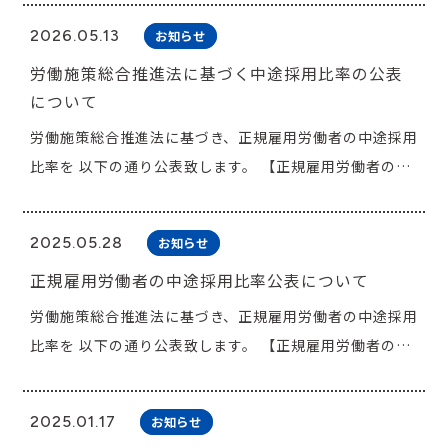
にわたり開催されます。 開催期間中は、中小企業を主と
保安・警備
消防設備点検・工事
2026.05.13
お知らせ
した省エネお助け隊・補助金コンサルティング事業のご
物品販売・リース
自動車整備・販売
労働施策総合推進法に基づく中途採用比率の公表
紹介で、 数々の事業所診断実績をもち、補
施設管理
クリーンサービス
について
助金申請に精通した当社の専門スタッフが常駐し、
無料のご相談会を開催いたしま
労働施策総合推進法に基づき、正規雇用労働者の中途採用
人材派遣
す。 この機会に是非、当社ブースへお越し下さい! ■開
比率を 以下の通り公表致します。 【正規雇用労働者の中
催概要■ ・イベント名：おかやまSDGsフェア2026 ・会
途採用比率】 ２０２３年度 ７４％ ２０
採用情報
期：2026年8月5日（水）10:00～17:00、8月6日（木）
２４年度 ６９％ ２０２５年度 ７９％
2025.05.28
採用メッセージ
多種多彩な仕事
お知らせ
10:00～16:00 ・会場：岡山コンベンションセンター（岡
(公表日 ２０２６年 ５月１３日)
山市北区駅元町14-1） ・当社ブース：3F 産業エリア 12
正規雇用労働者の中途採用比率公表について
成長できる制度
働く環境
番ブース 詳細は↓↓↓↓ おかやまSDGsフェア2026出展
労働施策総合推進法に基づき、正規雇用労働者の中途採用
先輩インタビュー
募集要項
のお知らせ | JFE西日本ジーエス株式会社
比率を 以下の通り公表致します。 【正規雇用労働者の中
途採用比率】 ２０２２年度 ４６％ ２０
お知らせ
２３年度 ７４％ ２０２４年度 ６９％
2025.01.17
お知らせ
(公表日 ２０２５年 ５月２８日)